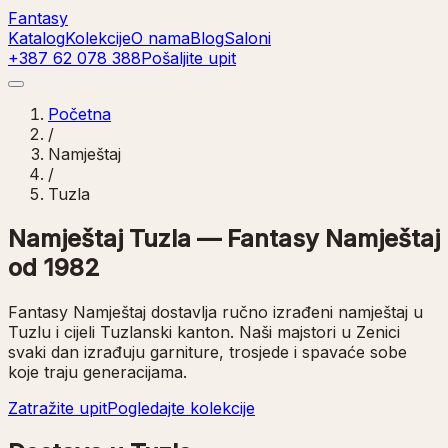
Fantasy
Katalog
Kolekcije
O nama
Blog
Saloni
+387 62 078 388
Pošaljite upit
Početna
/
Namještaj
/
Tuzla
Namještaj Tuzla — Fantasy Namještaj
od 1982
Fantasy Namještaj dostavlja ručno izrađeni namještaj u
Tuzlu i cijeli Tuzlanski kanton. Naši majstori u Zenici
svaki dan izrađuju garniture, trosjede i spavaće sobe
koje traju generacijama.
Zatražite upit
Pogledajte kolekcije