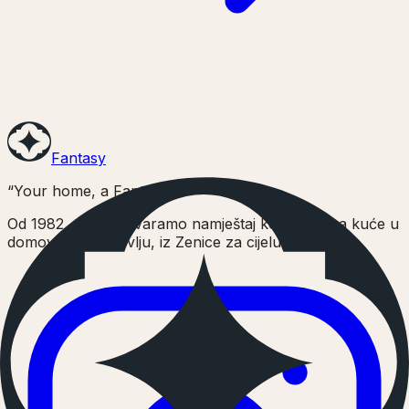
Fantasy
“Your home, a Fantasy”
Od 1982. godine stvaramo namještaj koji pretvara kuće u
domove. Sa ljubavlju, iz Zenice za cijelu Evropu.