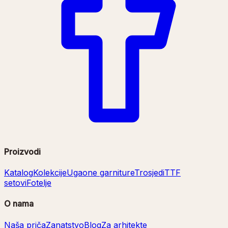
Proizvodi
Katalog
Kolekcije
Ugaone garniture
Trosjedi
TTF
setovi
Fotelje
O nama
Naša priča
Zanatstvo
Blog
Za arhitekte