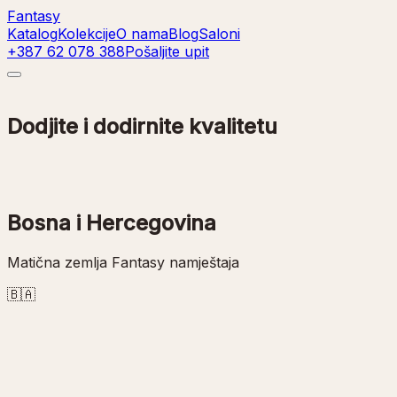
Fantasy
Katalog
Kolekcije
O nama
Blog
Saloni
+387 62 078 388
Pošaljite upit
Dodjite i dodirnite kvalitetu
Bosna i Hercegovina
Matična zemlja Fantasy namještaja
🇧🇦