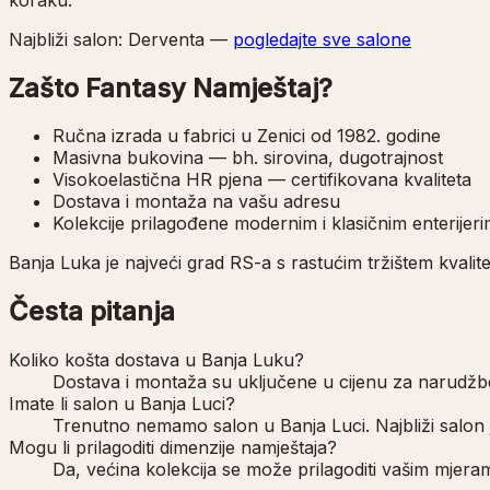
Najbliži salon:
Derventa
—
pogledajte sve salone
Zašto Fantasy Namještaj?
Ručna izrada u fabrici u Zenici od 1982. godine
Masivna bukovina — bh. sirovina, dugotrajnost
Visokoelastična HR pjena — certifikovana kvaliteta
Dostava i montaža na vašu adresu
Kolekcije prilagođene modernim i klasičnim enterijer
Banja Luka je najveći grad RS-a s rastućim tržištem kvalit
Česta pitanja
Koliko košta dostava u Banja Luku?
Dostava i montaža su uključene u cijenu za narudžbe 
Imate li salon u Banja Luci?
Trenutno nemamo salon u Banja Luci. Najbliži salon 
Mogu li prilagoditi dimenzije namještaja?
Da, većina kolekcija se može prilagoditi vašim mjeram