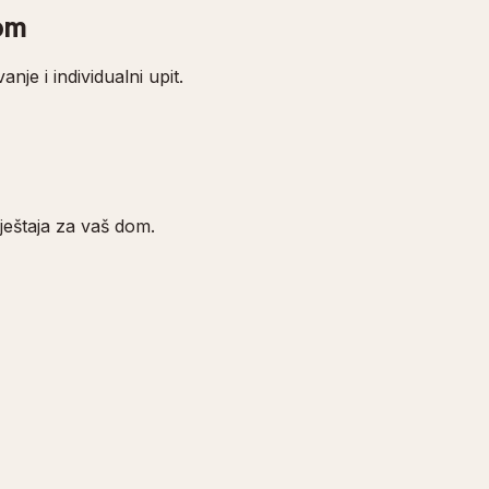
om
anje i individualni upit.
štaja za vaš dom.