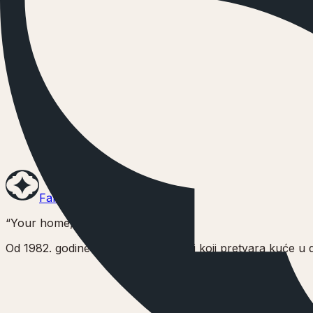
Fantasy
“Your home, a Fantasy”
Od 1982. godine stvaramo namještaj koji pretvara kuće u d