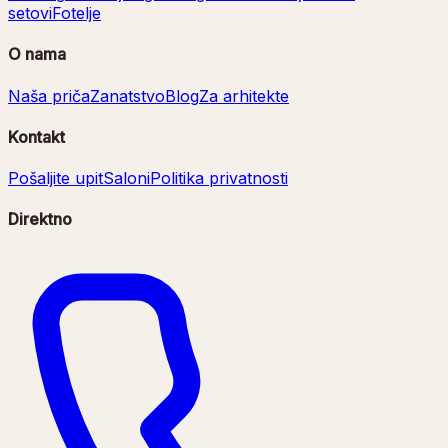
setovi
Fotelje
O nama
Naša priča
Zanatstvo
Blog
Za arhitekte
Kontakt
Pošaljite upit
Saloni
Politika privatnosti
Direktno