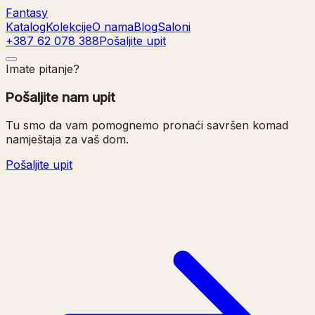
Fantasy
Katalog
Kolekcije
O nama
Blog
Saloni
+387 62 078 388
Pošaljite upit
Imate pitanje?
Pošaljite nam upit
Tu smo da vam pomognemo pronaći savršen komad
namještaja za vaš dom.
Pošaljite upit