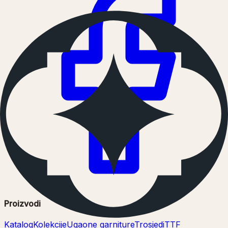
Proizvodi
Katalog
Kolekcije
Ugaone garniture
Trosjedi
TTF